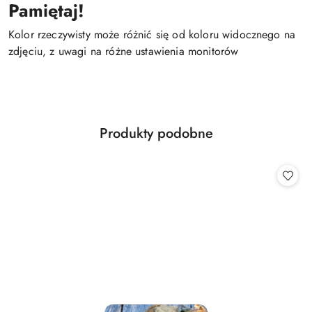
Pamiętaj!
Kolor rzeczywisty może różnić się od koloru widocznego na
zdjęciu, z uwagi na różne ustawienia monitorów
Produkty
Produkty podobne
Pomiń karuzelę produktów
o
statusie: