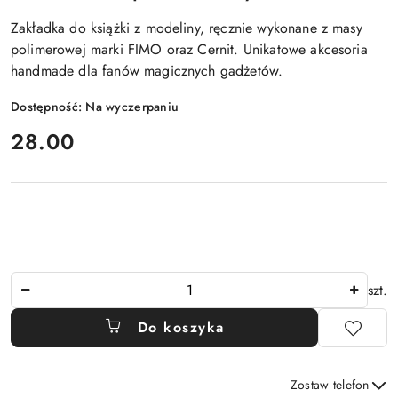
Zakładka do książki z modeliny, ręcznie wykonane z masy
polimerowej marki FIMO oraz Cernit. Unikatowe akcesoria
handmade dla fanów magicznych gadżetów.
Dostępność:
Na wyczerpaniu
cena:
28.00
Ilość
szt.
Do koszyka
Zostaw telefon