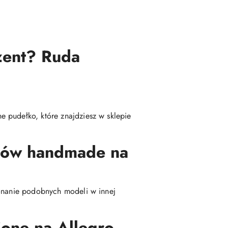
zent? Ruda
 pudełko, które znajdziesz w sklepie
msów handmade na
konanie podobnych modeli w innej
one na Allegro,