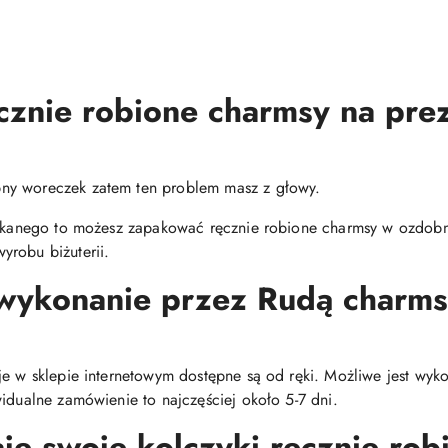
cznie robione charmsy na pre
ny woreczek zatem ten problem masz z głowy.
zukanego to możesz zapakować ręcznie robione charmsy w ozdobne
yrobu biżuterii.
 wykonanie przez Rudą char
je w sklepie internetowym dostępne są od ręki. Możliwe jest wy
idualne zamówienie to najczęściej około 5-7 dni.
e swoje kolczyki ręcznie robi