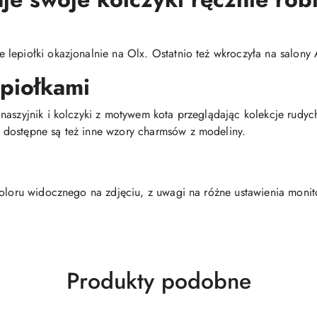
lepiołki okazjonalnie na Olx. Ostatnio też wkroczyła na salony A
epiołkami
naszyjnik i kolczyki z motywem kota przeglądając kolekcje rudyc
dostępne są też inne wzory charmsów z modeliny.
koloru widocznego na zdjęciu, z uwagi na różne ustawienia moni
Produkty
Produkty podobne
o