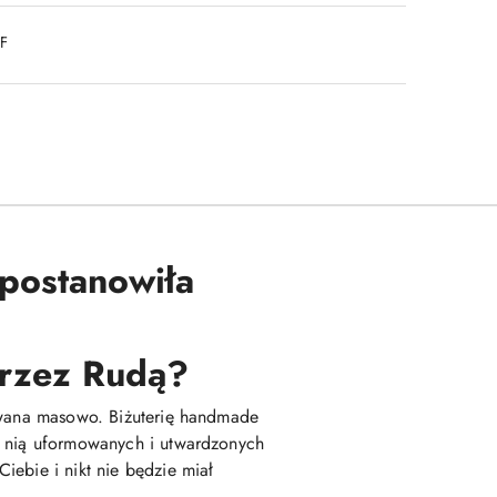
DF
 postanowiła
 przez Rudą?
kowana masowo. Biżuterię handmade
z nią uformowanych i utwardzonych
iebie i nikt nie będzie miał