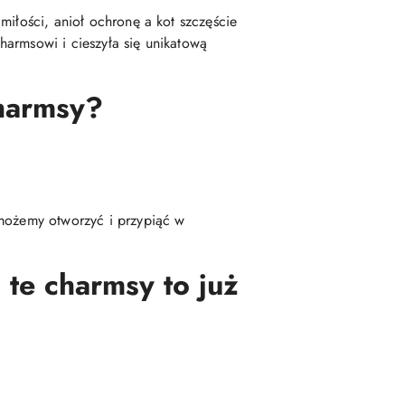
iłości, anioł ochronę a kot szczęście
harmsowi i cieszyła się unikatową
charmsy?
 możemy otworzyć i przypiąć w
 te charmsy to już