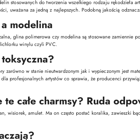
delin stosowanych do tworzenia wszelkiego rodzaju rękodzieła arty
ści, uważana za jedną z najlepszych. Podobną jakością odznacza
 a modelina
dzalna, glina polimerowa czy modelina są stosowane zamiennie 
chlorku winylu czyli PVC.
 toksyczna?
óry zarówno w stanie nieutwardzonym jak i wypieczonym jest mat
i dla profesjonalnych artystów co sprawia, że producenci przywi
e te całe charmsy? Ruda odpo
an, wisiorek, amulet. Ma on często postać koralika, zawieszki bą
aczają?