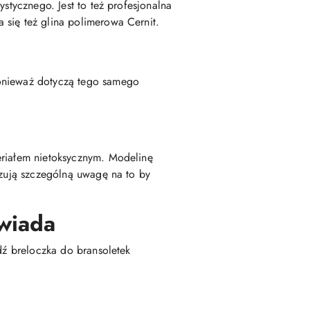
stycznego. Jest to też profesjonalna
 się też glina polimerowa Cernit.
ponieważ dotyczą tego samego
eriałem nietoksycznym. Modelinę
ązują szczególną uwagę na to by
wiada
dź breloczka do bransoletek