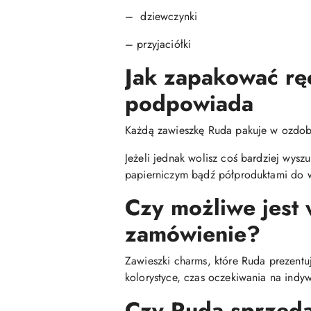
– dziewczynki
– przyjaciółki
Jak zapakować rę
podpowiada
Każdą zawieszkę Ruda pakuje w ozdob
Jeżeli jednak wolisz coś bardziej wys
papierniczym bądź półproduktami do w
Czy możliwe jest
zamówienie?
Zawieszki charms, które Ruda prezentu
kolorystyce, czas oczekiwania na indyw
Czy Ruda sprzedaj