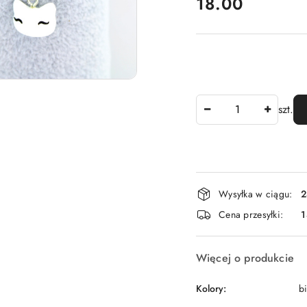
cena:
18.00
Ilość
szt.
Dostępność
Wysyłka w ciągu:
2
i
Cena przesyłki:
dostawa
Więcej o produkcie
Kolory:
bi