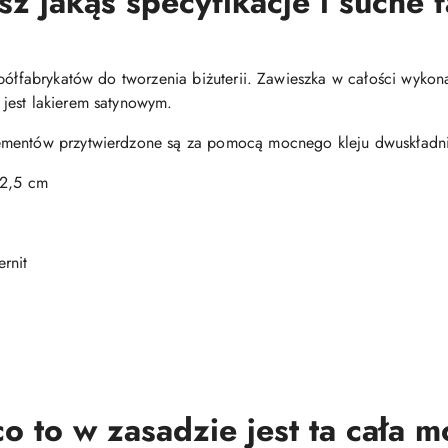
 jakąś specyfikacje i suche 
półfabrykatów do tworzenia biżuterii. Zawieszka w całości wykona
jest lakierem satynowym.
ementów przytwierdzone są za pomocą mocnego kleju dwuskładn
 2,5 cm
rnit
o to w zasadzie jest ta cała 