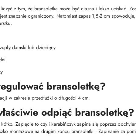
liczyć z tym, że bransoletka może być ciasna i lekko uciskać. Zo
u jest znacznie ograniczony. Natomiast zapas 1,5-2 cm spowoduje,
rstku.
zupły damski lub dziecięcy
dni
ży
 regulować bransoletkę?
cji w zakresie przedłużki o długości 4 cm.
właściwie odpiąć bransoletkę?
i kółko. Zapięcie to czyli karabińczyk zapina się poprzez odchyle
czko montażowe na drugim końcu bransoletki . Zapinanie za pom