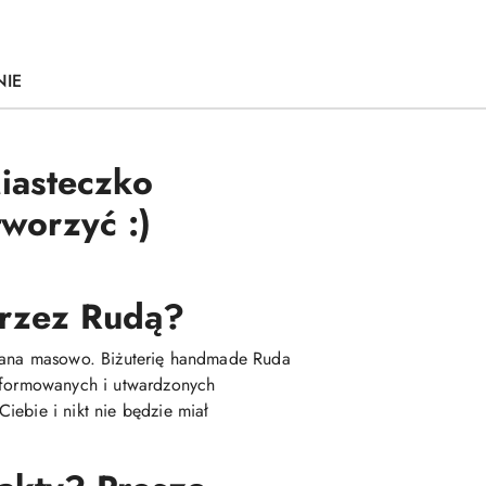
NIE
iasteczko
worzyć :)
 przez Rudą?
kowana masowo. Biżuterię handmade Ruda
 uformowanych i utwardzonych
iebie i nikt nie będzie miał