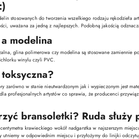
:)
delin stosowanych do tworzenia wszelkiego rodzaju rękodzieła arty
ści, uważana za jedną z najlepszych. Podobną jakością odznacza
 a modelina
dzalna, glina polimerowa czy modelina są stosowane zamiennie 
chlorku winylu czyli PVC.
 toksyczna?
óry zarówno w stanie nieutwardzonym jak i wypieczonym jest mat
i dla profesjonalnych artystów co sprawia, że producenci przywią
rzyć bransoletki? Ruda służy
centymetra krawieckiego wokół nadgarstka w najszerszym miejscu
y utniemy w odpowiednim miejscu i przyłożymy do linijki odczytu