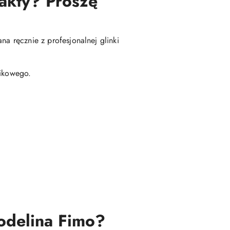
fakty? Proszę
na ręcznie z profesjonalnej glinki
ikowego.
modelina Fimo?