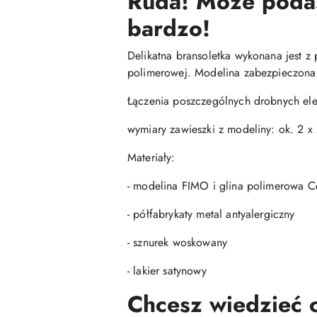
Ruda! Może podasz
bardzo!
Delikatna bransoletka wykonana jest z 
polimerowej. Modelina zabezpieczona 
Łączenia poszczególnych drobnych el
wymiary zawieszki z modeliny: ok. 2 x
Materiały:
- modelina FIMO i glina polimerowa Ce
- półfabrykaty metal antyalergiczny
- sznurek woskowany
- lakier satynowy
Chcesz wiedzieć c