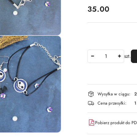
cena:
35.00
Ilość
szt.
Dostępność
Wysyłka w ciągu:
2
i
Cena przesyłki:
dostawa
Pobierz produkt do P