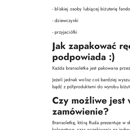
- bliskiej osoby lubiącej biżuterię fa
- dziewczynki
- przyjaciółki
Jak zapakować rę
podpowiada :)
Każda bransoletka jest pakowana prz
Jeżeli jednak wolisz coś bardziej wys
bądź z półproduktami do wyrobu biżute
Czy możliwe jest
zamówienie?
Bransoletkę, którą Ruda prezentuje w 
kolorystyce, czas oczekiwania na indyw