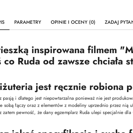
IS
PARAMETRY
OPINIE I OCENY (0)
ZADAJ PYTA
wieszką inspirowana filmem "M
 co Ruda od zawsze chciała st
iżuteria jest ręcznie robiona
z pasją i dlatego jest niepowtarzalna ponieważ nie jest produ
 ze sobą łączy oraz z elementów z modeliny uprzednio przez nią
z zatem pewność, że dany egzemplarz Ruda ulepi specjalnie dla C