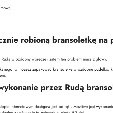
ndomową
cznie robioną bransoletkę na
ez Rudą w ozdobny woreczek zatem ten problem masz z głowy.
zukanego to możesz zapakować bransoletkę w ozdobne pudełko, kt
rii.
 wykonanie przez Rudą bransol
sklepie internetowym dostępna jest od ręki. Możliwe jest wykona
idualne zamówienie to najczęściej około 5-7 dni.