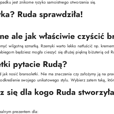
padku jest znikome ryzyko samoistnego otworzenia się.
tka? Ruda sprawdziła!
ne ale jak właściwie czyścić b
emyć wilgotną szmatką. Rzemyki warto lekko natłuścić np. krem
biegom będziesz mogła cieszyć się dłużej piękną biżuterią od R
etki pytacie Rudą?
d jak nosić bransoletki. Nie ma znaczenia czy założymy ją na pr
 podkreślenie swojego unikatowego stylu. Wybierz zatem taką, któr
sz się dla kogo Ruda stworzyła
ealnym prezentem dla: