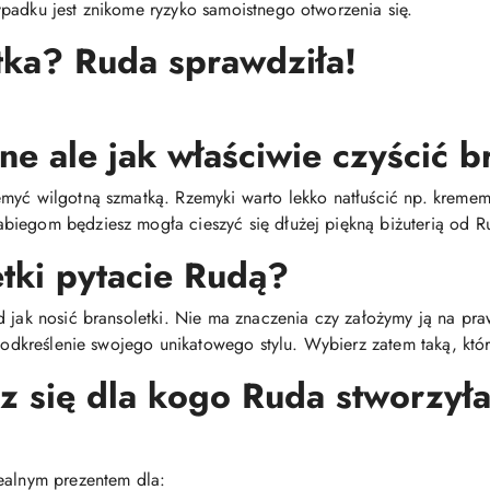
padku jest znikome ryzyko samoistnego otworzenia się.
tka? Ruda sprawdziła!
ne ale jak właściwie czyścić b
emyć wilgotną szmatką. Rzemyki warto lekko natłuścić np. krem
biegom będziesz mogła cieszyć się dłużej piękną biżuterią od R
etki pytacie Rudą?
d jak nosić bransoletki. Nie ma znaczenia czy założymy ją na pr
 podkreślenie swojego unikatowego stylu. Wybierz zatem taką, któr
sz się dla kogo Ruda stworzyła
ealnym prezentem dla: