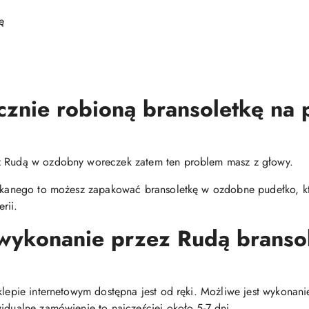
ę
cznie robioną bransoletkę na
ez Rudą w ozdobny woreczek zatem ten problem masz z głowy.
zukanego to możesz zapakować bransoletkę w ozdobne pudełko, kt
rii.
 wykonanie przez Rudą bransol
sklepie internetowym dostępna jest od ręki. Możliwe jest wykona
idualne zamówienie to najczęściej około 5-7 dni.