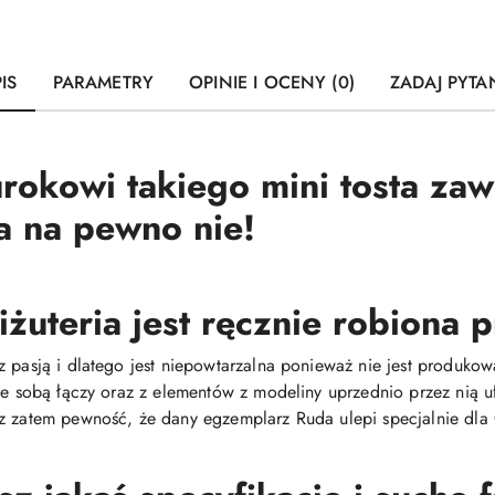
IS
PARAMETRY
OPINIE I OCENY (0)
ZADAJ PYTA
urokowi takiego mini tosta za
a na pewno nie!
iżuteria jest ręcznie robiona
z pasją i dlatego jest niepowtarzalna ponieważ nie jest produ
 ze sobą łączy oraz z elementów z modeliny uprzednio przez nią
z zatem pewność, że dany egzemplarz Ruda ulepi specjalnie dla C