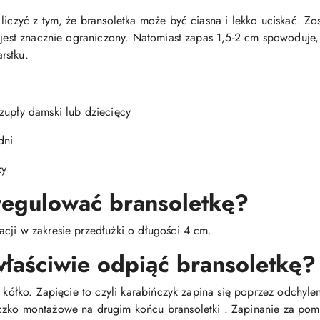
liczyć z tym, że bransoletka może być ciasna i lekko uciskać. Zo
u jest znacznie ograniczony. Natomiast zapas 1,5-2 cm spowoduje,
rstku.
zupły damski lub dziecięcy
dni
ży
 regulować bransoletkę?
cji w zakresie przedłużki o długości 4 cm.
właściwie odpiąć bransoletkę?
i kółko. Zapięcie to czyli karabińczyk zapina się poprzez odchyle
czko montażowe na drugim końcu bransoletki . Zapinanie za pom