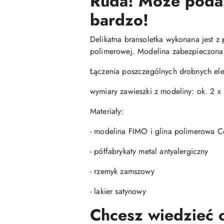
Ruda! Może podasz
bardzo!
Delikatna bransoletka wykonana jest z 
polimerowej. Modelina zabezpieczona 
Łączenia poszczególnych drobnych el
wymiary zawieszki z modeliny: ok. 2 x
Materiały:
- modelina FIMO i glina polimerowa Ce
- półfabrykaty metal antyalergiczny
- rzemyk zamszowy
- lakier satynowy
Chcesz wiedzieć c