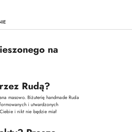
NIE
wieszonego na
 przez Rudą?
kowana masowo. Biżuterię handmade Ruda
 uformowanych i utwardzonych
iebie i nikt nie będzie miał