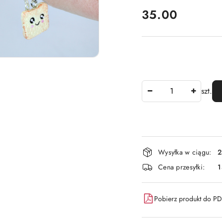
cena:
35.00
Ilość
szt.
Dostępność
Wysyłka w ciągu:
2
i
Cena przesyłki:
dostawa
Pobierz produkt do P