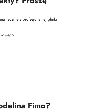
fakty? Proszę
na ręcznie z profesjonalnej glinki
ikowego.
modelina Fimo?