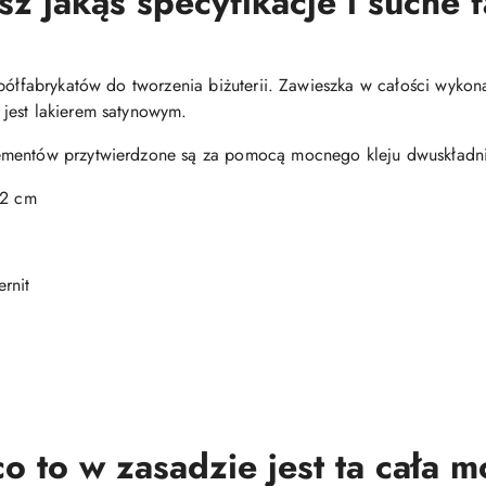
 jakąś specyfikacje i suche 
półfabrykatów do tworzenia biżuterii. Zawieszka w całości wykona
jest lakierem satynowym.
ementów przytwierdzone są za pomocą mocnego kleju dwuskładn
 2 cm
rnit
o to w zasadzie jest ta cała 