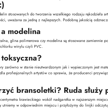
:)
delin stosowanych do tworzenia wszelkiego rodzaju rękodzieła arty
ści, uważana za jedną z najlepszych. Podobną jakością odznacza
 a modelina
dzalna, glina polimerowa czy modelina są stosowane zamiennie 
chlorku winylu czyli PVC.
 toksyczna?
óry zarówno w stanie nieutwardzonym jak i wypieczonym jest mat
i dla profesjonalnych artystów co sprawia, że producenci przywią
rzyć bransoletki? Ruda służy
centymetra krawieckiego wokół nadgarstka w najszerszym miejscu
y utniemy w odpowiednim miejscu i przyłożymy do linijki odczytu