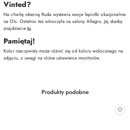
Vinted?
Na chwilę obecną Ruda wystawia swoje lepiołki okazjonalnie
na Olx. Ostatnio też wkroczyła na salony Allegro. Jej skarby
znajdziecie
tu
Pamiętaj!
Kolor rzeczywisty może różnić się od koloru widocznego na
zdjęciu, z uwagi na różne ustawienia monitorów.
Produkty
Produkty podobne
Pomiń karuzelę produktów
o
statusie: