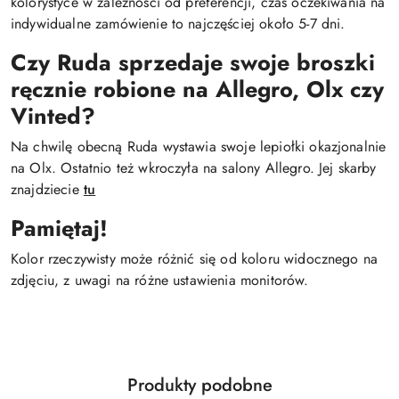
kolorystyce w zależności od preferencji, czas oczekiwania na
indywidualne zamówienie to najczęściej około 5-7 dni.
Czy Ruda sprzedaje swoje broszki
ręcznie robione na Allegro, Olx czy
Vinted?
Na chwilę obecną Ruda wystawia swoje lepiołki okazjonalnie
na Olx. Ostatnio też wkroczyła na salony Allegro. Jej skarby
znajdziecie
tu
Pamiętaj!
Kolor rzeczywisty może różnić się od koloru widocznego na
zdjęciu, z uwagi na różne ustawienia monitorów.
Produkty
Produkty podobne
Pomiń karuzelę produktów