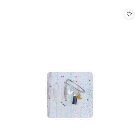
o
statusie: