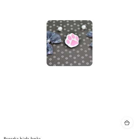
Broszka biała łapka