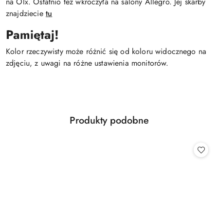
na Olx. Ostatnio też wkroczyła na salony Allegro. Jej skarby
znajdziecie
tu
Pamiętaj!
Kolor rzeczywisty może różnić się od koloru widocznego na
zdjęciu, z uwagi na różne ustawienia monitorów.
Produkty
Produkty podobne
Pomiń karuzelę produktów
o
statusie: