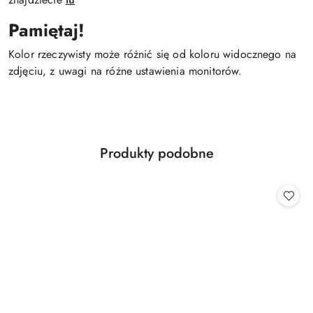
Pamiętaj!
Kolor rzeczywisty może różnić się od koloru widocznego na
zdjęciu, z uwagi na różne ustawienia monitorów.
Produkty
Produkty podobne
Pomiń karuzelę produktów
o
statusie: