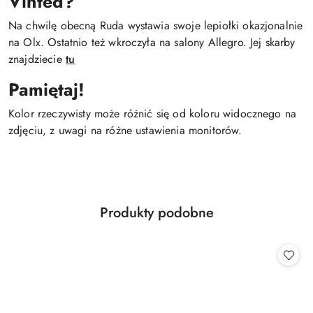
Vinted?
Na chwilę obecną Ruda wystawia swoje lepiołki okazjonalnie
na Olx. Ostatnio też wkroczyła na salony Allegro. Jej skarby
znajdziecie
tu
Pamiętaj!
Kolor rzeczywisty może różnić się od koloru widocznego na
zdjęciu, z uwagi na różne ustawienia monitorów.
Produkty
Produkty podobne
Pomiń karuzelę produktów
o
statusie: