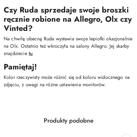
Czy Ruda sprzedaje swoje broszki
ręcznie robione na Allegro, Olx czy
Vinted?
Na chwilę obecną Ruda wystawia swoje lepiołki okazjonalnie
na Olx. Ostatnio też wkroczyła na salony Allegro. Jej skarby
znajdziecie
tu
Pamiętaj!
Kolor rzeczywisty może różnić się od koloru widocznego na
zdjęciu, z uwagi na różne ustawienia monitorów.
Produkty
Produkty podobne
Pomiń karuzelę produktów
o
statusie: