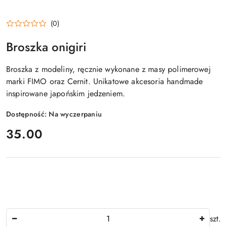
(0)
Broszka onigiri
Broszka z modeliny, ręcznie wykonane z masy polimerowej
marki FIMO oraz Cernit. Unikatowe akcesoria handmade
inspirowane japońskim jedzeniem.
Dostępność:
Na wyczerpaniu
cena:
35.00
Ilość
szt.