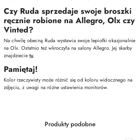
Czy Ruda sprzedaje swoje broszki
ręcznie robione na Allegro, Olx czy
Vinted?
Na chwilę obecną Ruda wystawia swoje lepiołki okazjonalnie
na Olx. Ostatnio też wkroczyła na salony Allegro. Jej skarby
znajdziecie
tu
Pamiętaj!
Kolor rzeczywisty może różnić się od koloru widocznego na
zdjęciu, z uwagi na różne ustawienia monitorów.
Produkty
Produkty podobne
Pomiń karuzelę produktów
o