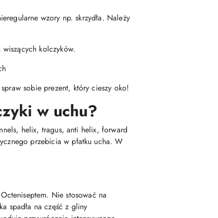
nieregularne wzory np. skrzydła. Należy
ch wiszących kolczyków.
ch
spraw sobie prezent, który cieszy oko!
czyki w uchu?
els, helix, tragus, anti helix, forward
asycznego przebicia w płatku ucha. W
 Octeniseptem. Nie stosować na
a spadła na część z gliny