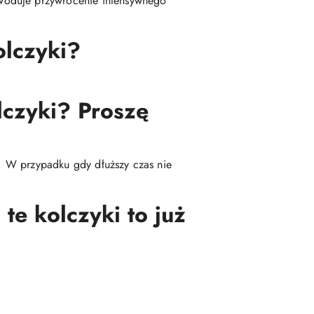
woduje przywrócenie intensywnego
olczyki?
lczyki? Proszę
ę. W przypadku gdy dłuższy czas nie
te kolczyki to już