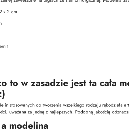
alnej zawieszone na biglach ze stali chirurgicznej. Modelina za
2 x 2 cm
m
rnit
o to w zasadzie jest ta cała 
:)
delin stosowanych do tworzenia wszelkiego rodzaju rękodzieła arty
ści, uważana za jedną z najlepszych. Podobną jakością odznacza
 a modelina