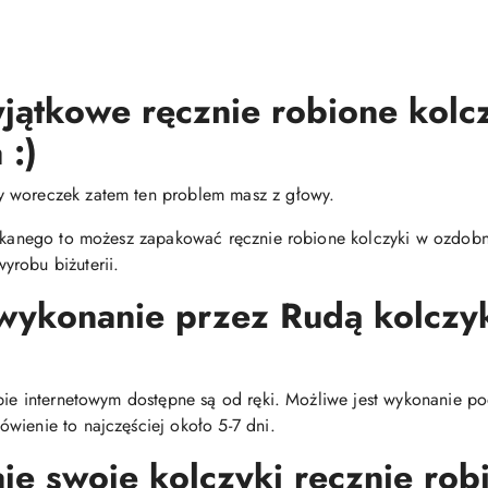
jątkowe ręcznie robione kolc
 :)
y woreczek zatem ten problem masz z głowy.
zukanego to możesz zapakować ręcznie robione kolczyki w ozdobne
yrobu biżuterii.
 wykonanie przez Rudą kolcz
epie internetowym dostępne są od ręki. Możliwe jest wykonanie p
wienie to najczęściej około 5-7 dni.
e swoje kolczyki ręcznie robi