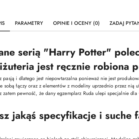
IS
PARAMETRY
OPINIE I OCENY (0)
ZADAJ PYTA
ane serią "Harry Potter" polec
iżuteria jest ręcznie robiona
z pasją i dlatego jest niepowtarzalna ponieważ nie jest produ
 ze sobą łączy oraz z elementów z modeliny uprzednio przez nią
z zatem pewność, że dany egzemplarz Ruda ulepi specjalnie dla C
 jakąś specyfikacje i suche 