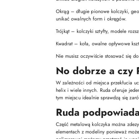
Okrąg – długie pionowe kolczyki, geome
unikać owalnych form i okręgów.
Trójkąt – kolczyki sztyfty, modele roz
Kwadrat – koła, owalne opływowe kształ
Nie musisz oczywiście stosować się do
No dobrze a czy 
W zależności od miejsca przekłucia ucha
helix i wiele innych. Ruda oferuje je
tym miejscu idealnie sprawdzą się zaró
Ruda podpowiada 
Część metalową kolczyka można zdezyn
elementach z modeliny ponieważ może 