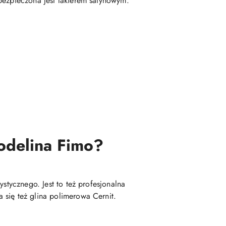
bezpieczona jest lakierem satynowym.
modelina Fimo?
stycznego. Jest to też profesjonalna
 się też glina polimerowa Cernit.