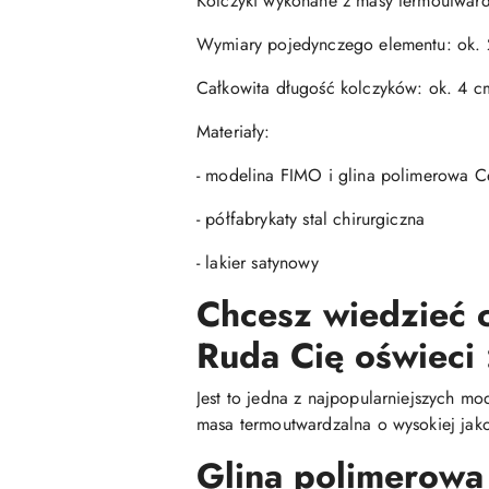
Kolczyki wykonane z masy termoutwardz
Wymiary pojedynczego elementu: ok. 
Całkowita długość kolczyków: ok. 4 c
Materiały:
- modelina FIMO i glina polimerowa Ce
- półfabrykaty stal chirurgiczna
- lakier satynowy
Chcesz wiedzieć c
Ruda Cię oświeci 
Jest to jedna z najpopularniejszych mo
masa termoutwardzalna o wysokiej jako
Glina polimerowa