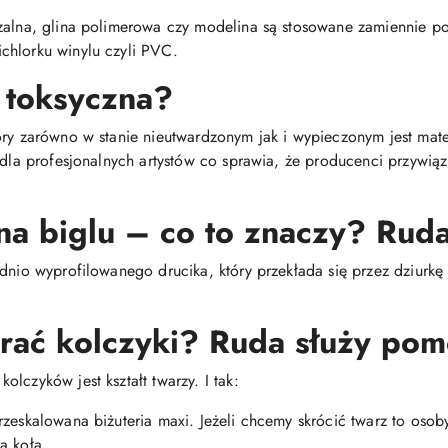
dzalna, glina polimerowa czy modelina są stosowane zamiennie 
chlorku winylu czyli PVC.
 toksyczna?
óry zarówno w stanie nieutwardzonym jak i wypieczonym jest mat
i dla profesjonalnych artystów co sprawia, że producenci przywią
na biglu – co to znaczy? Ruda
dnio wyprofilowanego drucika, który przekłada się przez dziurkę 
brać kolczyki? Ruda służy pom
lczyków jest kształt twarzy. I tak:
rzeskalowana biżuteria maxi. Jeżeli chcemy skrócić twarz to oso
a koła.