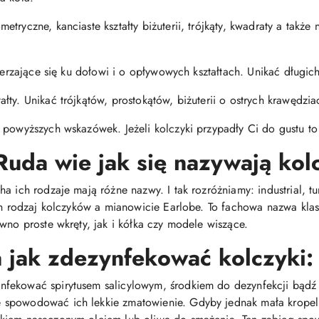
tryczne, kanciaste kształty biżuterii, trójkąty, kwadraty a także 
szerzające się ku dołowi i o opływowych kształtach. Unikać długi
ty. Unikać trójkątów, prostokątów, biżuterii o ostrych krawędzia
 powyższych wskazówek. Jeżeli kolczyki przypadły Ci do gustu to 
Ruda wie jak się nazywają kol
 ich rodzaje mają różne nazwy. I tak rozróżniamy: industrial, tunn
den rodzaj kolczyków a mianowicie Earlobe. To fachowa nazwa kl
wno proste wkręty, jak i kółka czy modele wiszące.
jak zdezynfekować kolczyki:
fekować spirytusem salicylowym, środkiem do dezynfekcji bądź
spowodować ich lekkie zmatowienie. Gdyby jednak mała kropelk