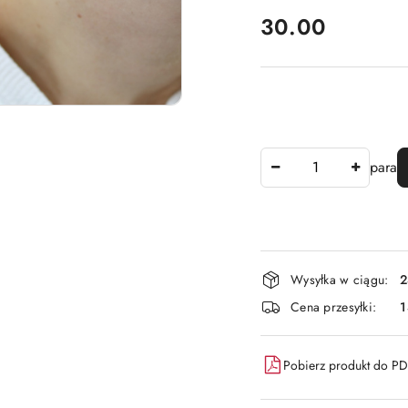
cena:
30.00
Ilość
para
Dostępność
Wysyłka w ciągu:
2
i
Cena przesyłki:
dostawa
Pobierz produkt do P