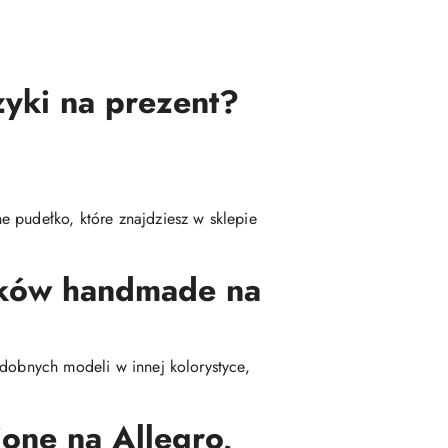
zyki na prezent?
 pudełko, które znajdziesz w sklepie
yków handmade na
odobnych modeli w innej kolorystyce,
one na Allegro,