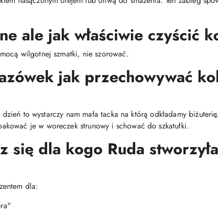
ikiem nasączonym olejem lub oliwą do smażenia. Ten zabieg spo
ne ale jak właściwie czyścić k
mocą wilgotnej szmatki, nie szorować.
kazówek jak przechowywać ko
co dzień to wystarczy nam mała tacka na którą odkładamy biżuteri
akować je w woreczek strunowy i schować do szkatułki.
z się dla kogo Ruda stworzyła 
zentem dla:
era"