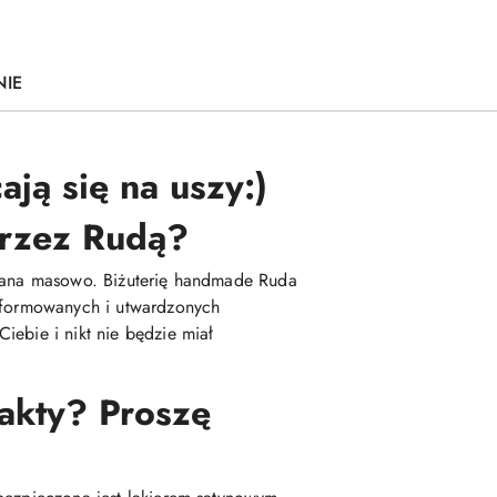
NIE
ają się na uszy:)
 przez Rudą?
kowana masowo. Biżuterię handmade Ruda
 uformowanych i utwardzonych
iebie i nikt nie będzie miał
fakty? Proszę