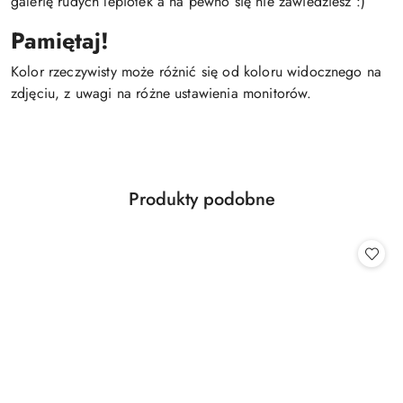
galerię rudych lepiołek a na pewno się nie zawiedziesz :)
Pamiętaj!
Kolor rzeczywisty może różnić się od koloru widocznego na
zdjęciu, z uwagi na różne ustawienia monitorów.
Produkty
Produkty podobne
Pomiń karuzelę produktów
o
statusie: