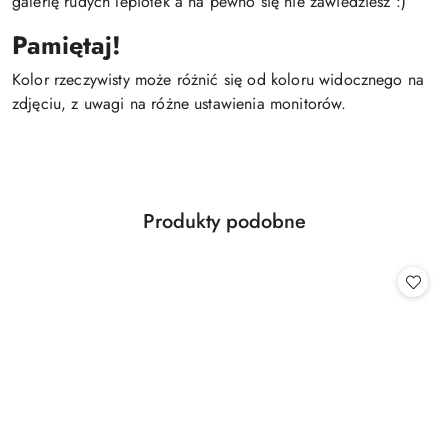
galerię rudych lepiołek a na pewno się nie zawiedziesz :)
Pamiętaj!
Kolor rzeczywisty może różnić się od koloru widocznego na
zdjęciu, z uwagi na różne ustawienia monitorów.
Produkty
Produkty podobne
Pomiń karuzelę produktów
o
statusie: