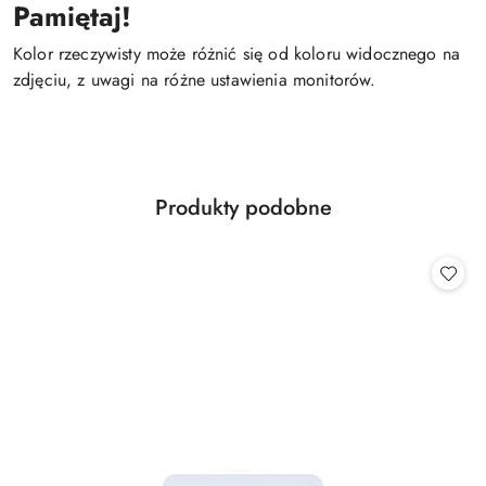
Pamiętaj!
Kolor rzeczywisty może różnić się od koloru widocznego na
zdjęciu, z uwagi na różne ustawienia monitorów.
Produkty
Produkty podobne
Pomiń karuzelę produktów
o
statusie: