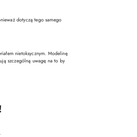
ponieważ dotyczą tego samego
eriałem nietoksycznym. Modelinę
zują szczególną uwagę na to by
!
.