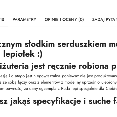
IS
PARAMETRY
OPINIE I OCENY (0)
ZADAJ PYTA
cznym słodkim serduszkiem mu
lepiołek :)
iżuteria jest ręcznie robiona
pasją i dlatego jest niepowtarzalna ponieważ nie jest produkow
ie ze sobą łączy oraz z elementów z modeliny uprzednio ulepiony
m pewność, że dany egzemplarz Ruda lepi specjalnie dla Ciebie 
 jakąś specyfikacje i suche 