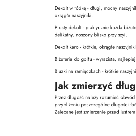
Dekolt w łódkę - długi, mocny naszyj
okrągłe naszyjniki.
Prosty dekolt - praktycznie każda biżu
delikatny, noszony blisko przy szyi.
Dekolt karo - krótkie, okrągłe naszyjniki
Biżuteria do golfu - wyrazista, najlepie
Bluzki na ramiączkach - krótkie naszyj
Jak zmierzyć dłu
Przez długość należy rozumieć obwód ca
przybliżeniu poszczególne długości ła
Zalecane jest zmierzenie przed lustr