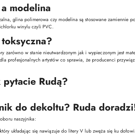
 a modelina
dzalna, glina polimerowa czy modelina są stosowane zamiennie 
chlorku winylu czyli PVC.
 toksyczna?
óry zarówno w stanie nieutwardzonym jak i wypieczonym jest mat
i dla profesjonalnych artystów co sprawia, że producenci przywią
k pytacie Rudą?
nik do dekoltu? Ruda doradzi
oboru naszyjnika:
, który układając się nawiązuje do litery V lub zwęża się ku dołowi