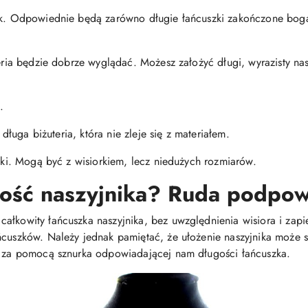
nik. Odpowiednie będą zarówno długie łańcuszki zakończone boga
teria będzie dobrze wyglądać. Możesz założyć długi, wyrazisty na
.
j długa biżuteria, która nie zleje się z materiałem.
niki. Mogą być z wisiorkiem, lecz niedużych rozmiarów.
gość naszyjnika? Ruda podpow
łkowity łańcuszka naszyjnika, bez uwzględnienia wisiora i zapięc
ńcuszków. Należy jednak pamiętać, że ułożenie naszyjnika może si
em za pomocą sznurka odpowiadającej nam długości łańcuszka.