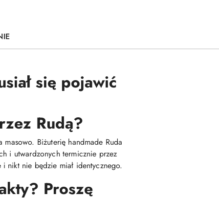
NIE
siał się pojawić
 przez Rudą?
ana masowo. Biżuterię handmade Ruda
ch i utwardzonych termicznie przez
i nikt nie będzie miał identycznego.
fakty? Proszę