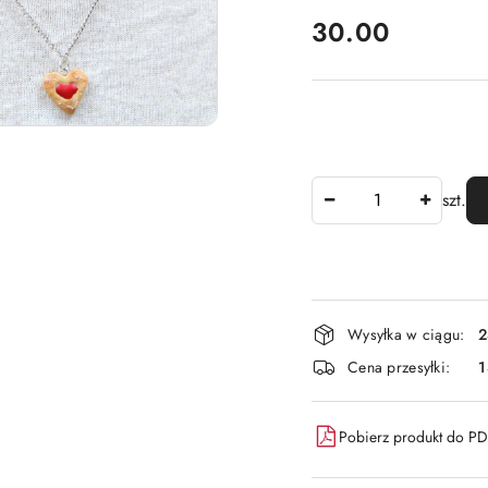
cena:
30.00
Ilość
szt.
Dostępność
Wysyłka w ciągu:
2
i
Cena przesyłki:
dostawa
Pobierz produkt do P