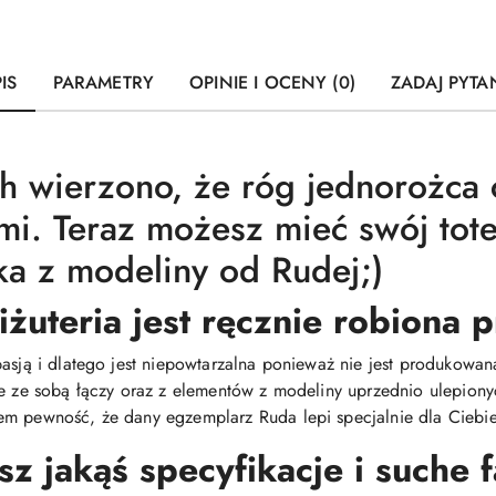
IS
PARAMETRY
OPINIE I OCENY (0)
ZADAJ PYTA
 wierzono, że róg jednorożca 
mi. Teraz możesz mieć swój tot
ka z modeliny od Rudej;)
iżuteria jest ręcznie robiona
pasją i dlatego jest niepowtarzalna ponieważ nie jest produkow
ie ze sobą łączy oraz z elementów z modeliny uprzednio ulepiony
m pewność, że dany egzemplarz Ruda lepi specjalnie dla Ciebie 
 jakąś specyfikacje i suche 