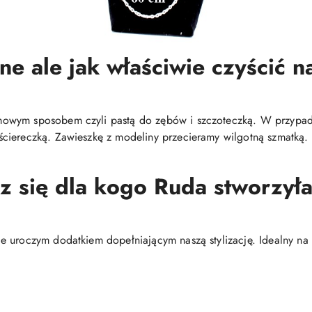
ne ale jak właściwie czyścić na
mowym sposobem czyli pastą do zębów i szczoteczką. W przypa
ciereczką. Zawieszkę z modeliny przecieramy wilgotną szmatką.
sz się dla kogo Ruda stworzyła 
 uroczym dodatkiem dopełniającym naszą stylizację. Idealny na 