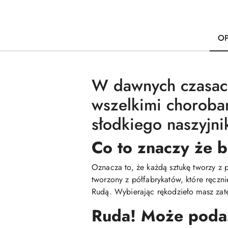
OP
W dawnych czasach
wszelkimi choroba
słodkiego naszyjni
Co to znaczy że b
Oznacza to, że każdą sztukę tworzy z 
tworzony z półfabrykatów, które ręczn
Rudą. Wybierając rękodzieło masz zate
Ruda! Może podasz