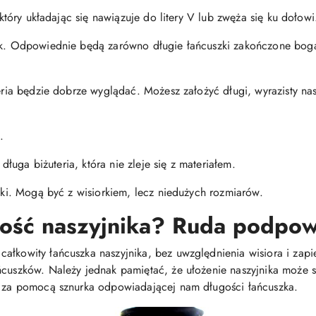
, który układając się nawiązuje do litery V lub zwęża się ku dołowi
nik. Odpowiednie będą zarówno długie łańcuszki zakończone boga
teria będzie dobrze wyglądać. Możesz założyć długi, wyrazisty na
.
j długa biżuteria, która nie zleje się z materiałem.
niki. Mogą być z wisiorkiem, lecz niedużych rozmiarów.
gość naszyjnika? Ruda podpow
łkowity łańcuszka naszyjnika, bez uwzględnienia wisiora i zapięc
ńcuszków. Należy jednak pamiętać, że ułożenie naszyjnika może si
em za pomocą sznurka odpowiadającej nam długości łańcuszka.