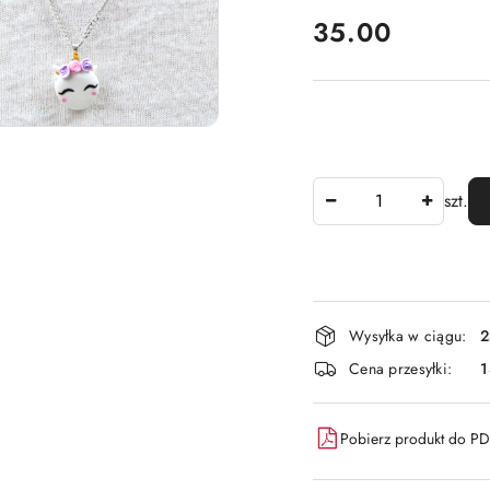
cena:
35.00
Ilość
szt.
Dostępność
Wysyłka w ciągu:
2
i
Cena przesyłki:
dostawa
Pobierz produkt do P