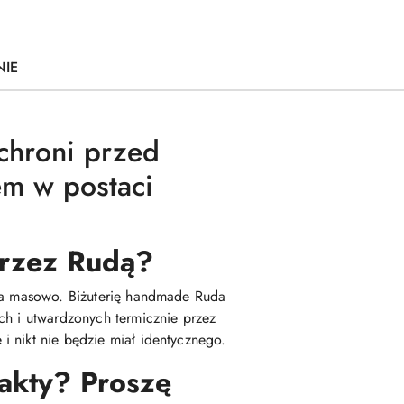
NIE
chroni przed
em w postaci
 przez Rudą?
ana masowo. Biżuterię handmade Ruda
ch i utwardzonych termicznie przez
i nikt nie będzie miał identycznego.
fakty? Proszę