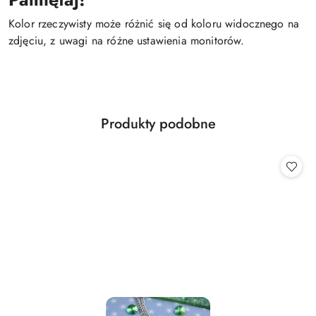
Kolor rzeczywisty może różnić się od koloru widocznego na
zdjęciu, z uwagi na różne ustawienia monitorów.
Produkty
Produkty podobne
Pomiń karuzelę produktów
o
statusie: