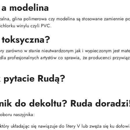
 a modelina
dzalna, glina polimerowa czy modelina są stosowane zamiennie 
chlorku winylu czyli PVC.
 toksyczna?
óry zarówno w stanie nieutwardzonym jak i wypieczonym jest mat
i dla profesjonalnych artystów co sprawia, że producenci przywią
k pytacie Rudą?
nik do dekoltu? Ruda doradzi
oboru naszyjnika:
, który układając się nawiązuje do litery V lub zwęża się ku dołowi