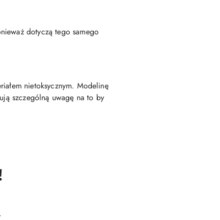
ponieważ dotyczą tego samego
eriałem nietoksycznym. Modelinę
zują szczególną uwagę na to by
!
.