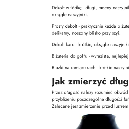
Dekolt w łódkę - długi, mocny naszyj
okrągłe naszyjniki.
Prosty dekolt - praktycznie każda biżu
delikatny, noszony blisko przy szyi.
Dekolt karo - krótkie, okrągłe naszyjniki
Biżuteria do golfu - wyrazista, najlepie
Bluzki na ramiączkach - krótkie naszyj
Jak zmierzyć dłu
Przez długość należy rozumieć obwód ca
przybliżeniu poszczególne długości ła
Zalecane jest zmierzenie przed lustr