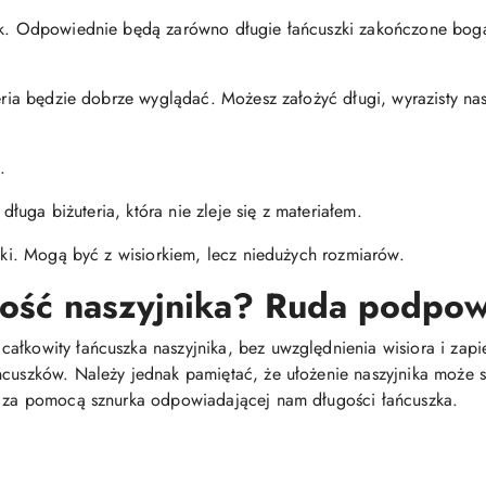
nik. Odpowiednie będą zarówno długie łańcuszki zakończone boga
teria będzie dobrze wyglądać. Możesz założyć długi, wyrazisty na
.
j długa biżuteria, która nie zleje się z materiałem.
niki. Mogą być z wisiorkiem, lecz niedużych rozmiarów.
gość naszyjnika? Ruda podpow
łkowity łańcuszka naszyjnika, bez uwzględnienia wisiora i zapięc
ńcuszków. Należy jednak pamiętać, że ułożenie naszyjnika może si
em za pomocą sznurka odpowiadającej nam długości łańcuszka.