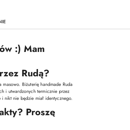
NIE
ków :) Mam
 przez Rudą?
ana masowo. Biżuterię handmade Ruda
ch i utwardzonych termicznie przez
i nikt nie będzie miał identycznego.
fakty? Proszę