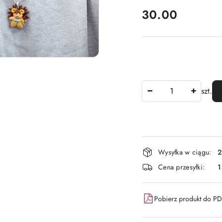
cena:
30.00
Ilość
szt.
Dostępność
Wysyłka w ciągu:
2
i
Cena przesyłki:
dostawa
Pobierz produkt do P