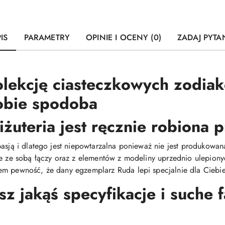
IS
PARAMETRY
OPINIE I OCENY (0)
ZADAJ PYTA
olekcję ciasteczkowych zodia
Tobie spodoba
iżuteria jest ręcznie robiona
pasją i dlatego jest niepowtarzalna ponieważ nie jest produkow
ie ze sobą łączy oraz z elementów z modeliny uprzednio ulepiony
m pewność, że dany egzemplarz Ruda lepi specjalnie dla Ciebie 
 jakąś specyfikacje i suche 