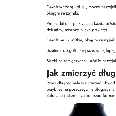
Dekolt w łódkę - długi, mocny naszyj
okrągłe naszyjniki.
Prosty dekolt - praktycznie każda biżu
delikatny, noszony blisko przy szyi.
Dekolt karo - krótkie, okrągłe naszyjniki
Biżuteria do golfu - wyrazista, najlepie
Bluzki na ramiączkach - krótkie naszyj
Jak zmierzyć dłu
Przez długość należy rozumieć obwód ca
przybliżeniu poszczególne długości ła
Zalecane jest zmierzenie przed lustr