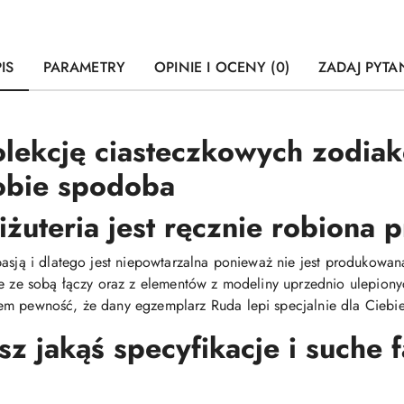
IS
PARAMETRY
OPINIE I OCENY (0)
ZADAJ PYTA
olekcję ciasteczkowych zodia
Tobie spodoba
iżuteria jest ręcznie robiona
pasją i dlatego jest niepowtarzalna ponieważ nie jest produkow
ie ze sobą łączy oraz z elementów z modeliny uprzednio ulepiony
m pewność, że dany egzemplarz Ruda lepi specjalnie dla Ciebie 
 jakąś specyfikacje i suche 