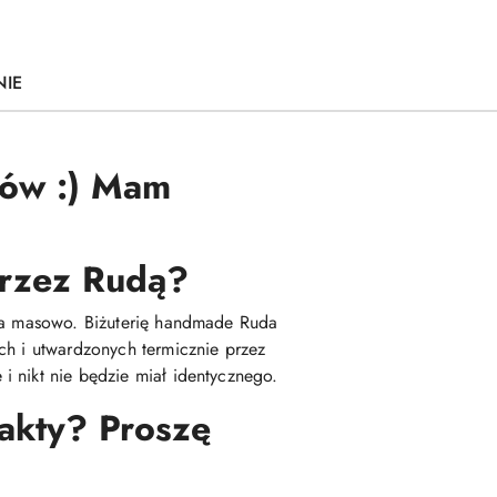
NIE
ków :) Mam
 przez Rudą?
ana masowo. Biżuterię handmade Ruda
ch i utwardzonych termicznie przez
i nikt nie będzie miał identycznego.
fakty? Proszę