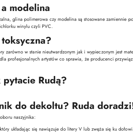
 a modelina
dzalna, glina polimerowa czy modelina są stosowane zamiennie 
chlorku winylu czyli PVC.
 toksyczna?
óry zarówno w stanie nieutwardzonym jak i wypieczonym jest mat
i dla profesjonalnych artystów co sprawia, że producenci przywią
k pytacie Rudą?
nik do dekoltu? Ruda doradzi
oboru naszyjnika:
, który układając się nawiązuje do litery V lub zwęża się ku dołowi