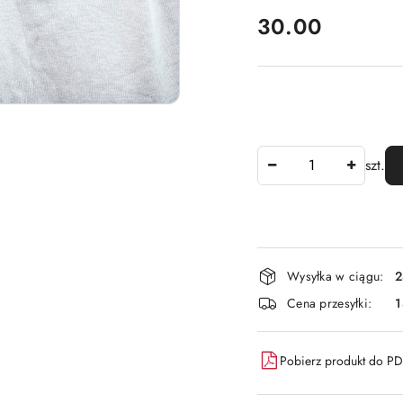
cena:
30.00
Ilość
szt.
Dostępność
Wysyłka w ciągu:
2
i
Cena przesyłki:
dostawa
Pobierz produkt do P