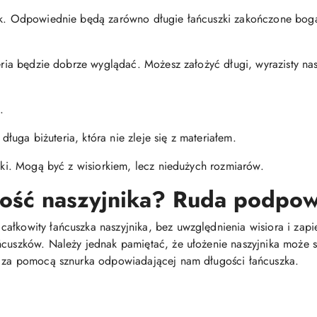
nik. Odpowiednie będą zarówno długie łańcuszki zakończone boga
teria będzie dobrze wyglądać. Możesz założyć długi, wyrazisty na
.
j długa biżuteria, która nie zleje się z materiałem.
niki. Mogą być z wisiorkiem, lecz niedużych rozmiarów.
gość naszyjnika? Ruda podpow
łkowity łańcuszka naszyjnika, bez uwzględnienia wisiora i zapięc
ńcuszków. Należy jednak pamiętać, że ułożenie naszyjnika może si
em za pomocą sznurka odpowiadającej nam długości łańcuszka.