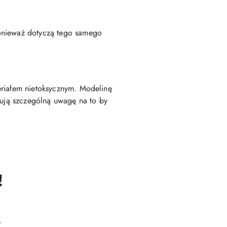
ponieważ dotyczą tego samego
eriałem nietoksycznym. Modelinę
zują szczególną uwagę na to by
!
.