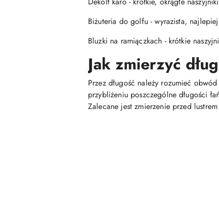
Dekolt karo - krótkie, okrągłe naszyjniki
Biżuteria do golfu - wyrazista, najlepie
Bluzki na ramiączkach - krótkie naszyj
Jak zmierzyć dłu
Przez długość należy rozumieć obwód ca
przybliżeniu poszczególne długości ła
Zalecane jest zmierzenie przed lustr