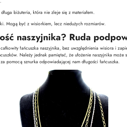
.
j długa biżuteria, która nie zleje się z materiałem.
niki. Mogą być z wisiorkiem, lecz niedużych rozmiarów.
gość naszyjnika? Ruda podpow
łkowity łańcuszka naszyjnika, bez uwzględnienia wisiora i zapięc
ńcuszków. Należy jednak pamiętać, że ułożenie naszyjnika może si
em za pomocą sznurka odpowiadającej nam długości łańcuszka.