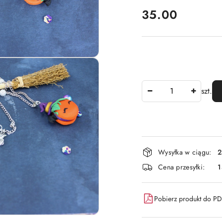
cena:
35.00
Ilość
szt.
Dostępność
Wysyłka w ciągu:
2
i
Cena przesyłki:
dostawa
Pobierz produkt do P