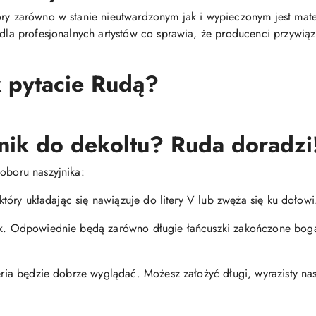
óry zarówno w stanie nieutwardzonym jak i wypieczonym jest mat
i dla profesjonalnych artystów co sprawia, że producenci przywią
k pytacie Rudą?
nik do dekoltu? Ruda doradzi
oboru naszyjnika:
, który układając się nawiązuje do litery V lub zwęża się ku dołowi
nik. Odpowiednie będą zarówno długie łańcuszki zakończone boga
teria będzie dobrze wyglądać. Możesz założyć długi, wyrazisty na