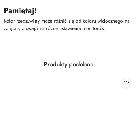
Pamiętaj!
Kolor rzeczywisty może różnić się od koloru widocznego na
zdjęciu, z uwagi na różne ustawienia monitorów.
Produkty
Produkty podobne
Pomiń karuzelę produktów
o
statusie: