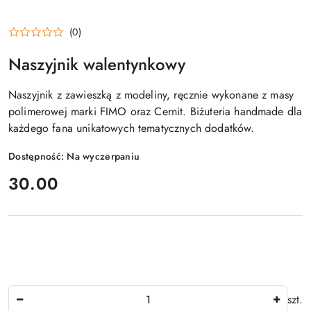
(0)
Naszyjnik walentynkowy
Naszyjnik z zawieszką z modeliny, ręcznie wykonane z masy
polimerowej marki FIMO oraz Cernit. Biżuteria handmade dla
każdego fana unikatowych tematycznych dodatków.
Dostępność:
Na wyczerpaniu
cena:
30.00
Ilość
szt.