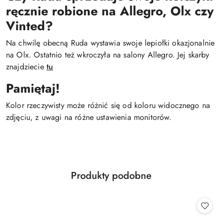
ręcznie robione na Allegro, Olx czy
Vinted?
Na chwilę obecną Ruda wystawia swoje lepiołki okazjonalnie
na Olx. Ostatnio też wkroczyła na salony Allegro. Jej skarby
znajdziecie
tu
Pamiętaj!
Kolor rzeczywisty może różnić się od koloru widocznego na
zdjęciu, z uwagi na różne ustawienia monitorów.
Produkty
Produkty podobne
Pomiń karuzelę produktów
o
statusie: