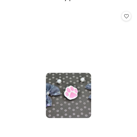
Pomiń karuzelę produktów
o
statusie: