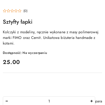
(0)
Sztyfty łapki
Kolczyki z modeliny, ręcznie wykonane z masy polimerowej
marki FIMO oraz Cernit. Unikatowa biżuteria handmade z
kotami.
Dostępność:
Na wyczerpaniu
cena:
25.00
Ilość
para