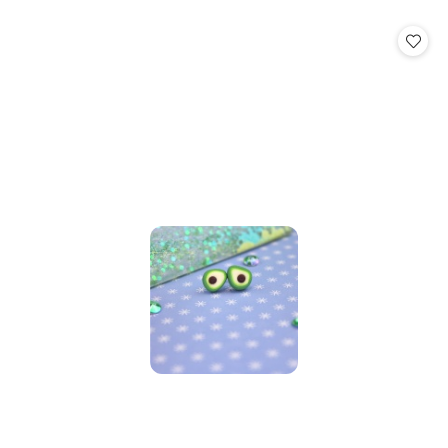
o
statusie: