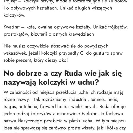
Trójkąt – kolczyki sztyfty, modele rozszerzające się ku dołowi
i o opływowych kształtach. Unikać długich wiszących
kolczyków.
Kwadrat – koła, owalne opływowe kształty. Unikać trójkątów,
prostokątów, biżuterii o ostrych krawędziach
Nie musisz oczywiście stosować się do powyższych
wskazówek. Jeżeli kolczyki przypadły Ci do gustu to spraw
sobie prezent, który cieszy oko!
No dobrze a czy Ruda wie jak się
nazywają kolczyki w uchu?
W zależności od miejsca przekłucia ucha ich rodzaje mają
różne nazwy. I tak rozróżniamy: industrial, tunnels, helix,
tragus, anti helix, forward helix i wiele innych. Ruda oferuje
jeden rodzaj kolczyków a mianowicie Earlobe. To fachowa
nazwa klasycznego przebicia w płatku ucha. W tym miejscu
idealnie sprawdzą się zarówno proste wkręty, jak i kółka czy