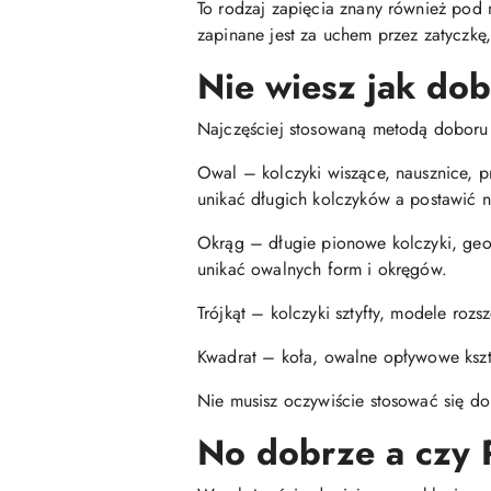
To rodzaj zapięcia znany również pod 
zapinane jest za uchem przez zatyczkę
Nie wiesz jak do
Najczęściej stosowaną metodą doboru ko
Owal – kolczyki wiszące, nausznice, p
unikać długich kolczyków a postawić n
Okrąg – długie pionowe kolczyki, geome
unikać owalnych form i okręgów.
Trójkąt – kolczyki sztyfty, modele roz
Kwadrat – koła, owalne opływowe kształ
Nie musisz oczywiście stosować się do
No dobrze a czy 