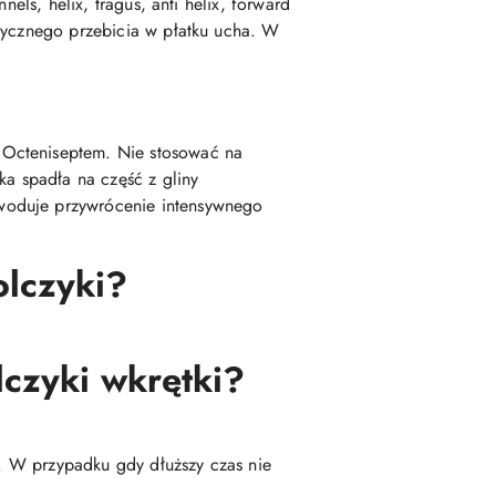
els, helix, tragus, anti helix, forward
asycznego przebicia w płatku ucha. W
 Octeniseptem. Nie stosować na
a spadła na część z gliny
woduje przywrócenie intensywnego
olczyki?
czyki wkrętki?
ę. W przypadku gdy dłuższy czas nie