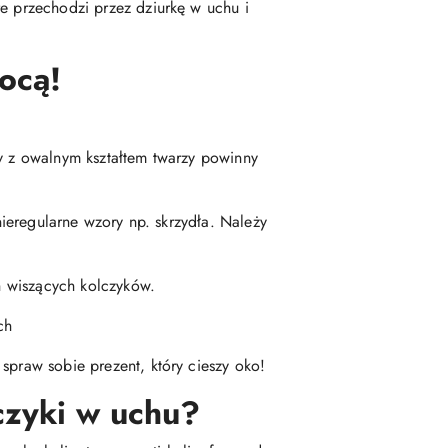
re przechodzi przez dziurkę w uchu i
ocą!
by z owalnym kształtem twarzy powinny
nieregularne wzory np. skrzydła. Należy
ch wiszących kolczyków.
ch
spraw sobie prezent, który cieszy oko!
czyki w uchu?