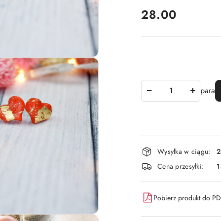
cena:
28.00
Ilość
para
Dostępność
Wysyłka w ciągu:
2
i
Cena przesyłki:
dostawa
Pobierz produkt do P