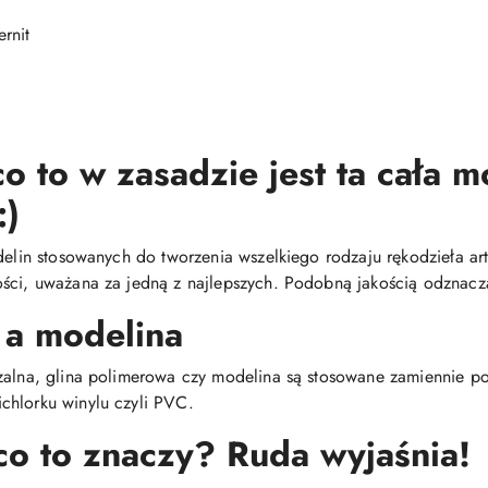
rnit
o to w zasadzie jest ta cała 
:)
delin stosowanych do tworzenia wszelkiego rodzaju rękodzieła arty
ści, uważana za jedną z najlepszych. Podobną jakością odznacza
 a modelina
dzalna, glina polimerowa czy modelina są stosowane zamiennie 
chlorku winylu czyli PVC.
- co to znaczy? Ruda wyjaśnia!