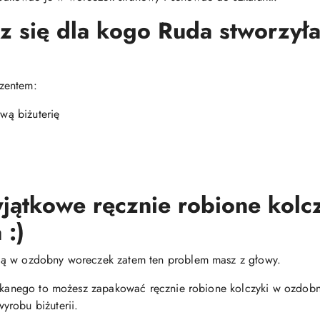
z się dla kogo Ruda stworzyła 
zentem:
ową biżuterię
jątkowe ręcznie robione kolc
 :)
dą w ozdobny woreczek zatem ten problem masz z głowy.
zukanego to możesz zapakować ręcznie robione kolczyki w ozdobne
yrobu biżuterii.