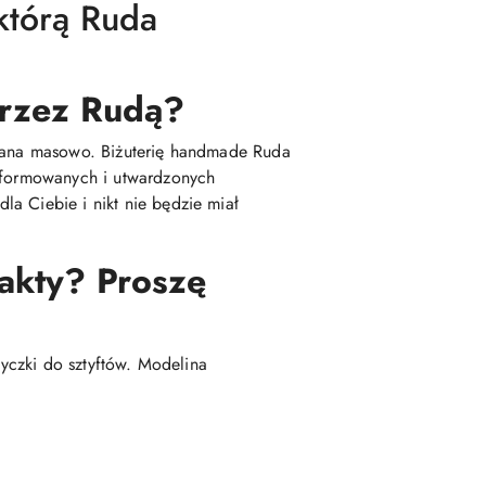
którą Ruda
 przez Rudą?
kowana masowo. Biżuterię handmade Ruda
 uformowanych i utwardzonych
a Ciebie i nikt nie będzie miał
fakty? Proszę
tyczki do sztyftów. Modelina