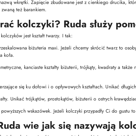
nazwą wkrętki. Zapięcie zbudowane jest z cienkiego drucika, któ
, zwaną też barankiem.
brać kolczyki? Ruda służy pom
lczyków jest kształt twarzy. I tak:
rzeskalowana biżuteria maxi. Jeżeli chcemy skrócić twarz to oso
a koła.
tryczne, kanciaste kształty biżuterii, trójkąty, kwadraty a także 
szerzające się ku dołowi i o opływowych kształtach. Unikać długi
ty. Unikać trójkątów, prostokątów, biżuterii o ostrych krawędzia
 powyższych wskazówek. Jeżeli kolczyki przypadły Ci do gustu to 
Ruda wie jak się nazywają kol