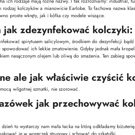
 ich rodzaje mają różne nazwy. I tak rozróżniamy: industrial, tunn
den rodzaj kolczyków a mianowicie Earlobe. To fachowa nazwa kl
wno proste wkręty, jak i kółka czy modele wiszące.
jak zdezynfekować kolczyki:
fekować spirytusem salicylowym, środkiem do dezynfekcji bądź
spowodować ich lekkie zmatowienie. Gdyby jednak mała kropelk
ikiem nasączonym olejem lub oliwą do smażenia. Ten zabieg spo
ne ale jak właściwie czyścić k
mocą wilgotnej szmatki, nie szorować.
kazówek jak przechowywać kol
co dzień to wystarczy nam mała tacka na którą odkładamy biżuteri
akować je w woreczek strunowy i schować do szkatułki.