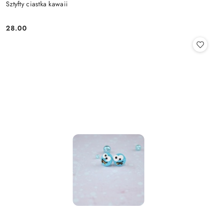
Sztyfty ciastka kawaii
28.00
Cena: