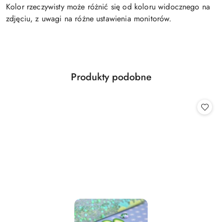
Kolor rzeczywisty może różnić się od koloru widocznego na
zdjęciu, z uwagi na różne ustawienia monitorów.
Produkty
Produkty podobne
Pomiń karuzelę produktów
o
statusie: