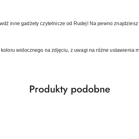
wdź inne gadżety czytelnicze od Rudej! Na pewno znajdziesz c
d koloru widocznego na zdjęciu, z uwagi na różne ustawienia 
Produkty
Produkty podobne
o
statusie: