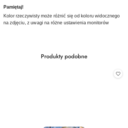
Pamiętaj!
Kolor rzeczywisty może różnić się od koloru widocznego
na zdjęciu, z uwagi na różne ustawienia monitorów
Produkty
Produkty podobne
Pomiń karuzelę produktów
o
statusie: