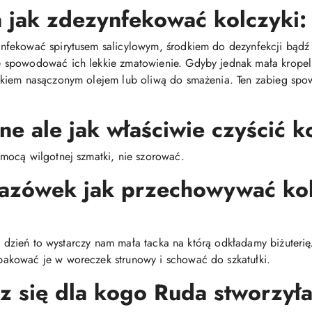
jak zdezynfekować kolczyki:
fekować spirytusem salicylowym, środkiem do dezynfekcji bądź
spowodować ich lekkie zmatowienie. Gdyby jednak mała kropelk
ikiem nasączonym olejem lub oliwą do smażenia. Ten zabieg spo
ne ale jak właściwie czyścić k
mocą wilgotnej szmatki, nie szorować.
kazówek jak przechowywać ko
co dzień to wystarczy nam mała tacka na którą odkładamy biżuteri
akować je w woreczek strunowy i schować do szkatułki.
z się dla kogo Ruda stworzyła 