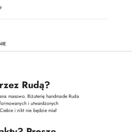
DF
NIE
 przez Rudą?
kowana masowo. Biżuterię handmade Ruda
 uformowanych i utwardzonych
iebie i nikt nie będzie miał
fakty? Proszę