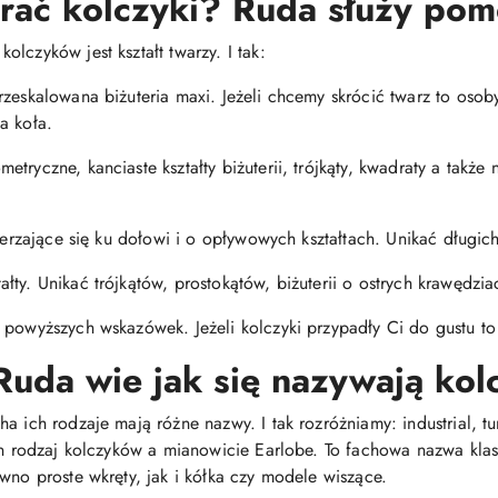
brać kolczyki? Ruda służy pom
lczyków jest kształt twarzy. I tak:
rzeskalowana biżuteria maxi. Jeżeli chcemy skrócić twarz to oso
a koła.
tryczne, kanciaste kształty biżuterii, trójkąty, kwadraty a także 
szerzające się ku dołowi i o opływowych kształtach. Unikać długi
ty. Unikać trójkątów, prostokątów, biżuterii o ostrych krawędzia
 powyższych wskazówek. Jeżeli kolczyki przypadły Ci do gustu to 
Ruda wie jak się nazywają kol
 ich rodzaje mają różne nazwy. I tak rozróżniamy: industrial, tunn
den rodzaj kolczyków a mianowicie Earlobe. To fachowa nazwa kl
wno proste wkręty, jak i kółka czy modele wiszące.