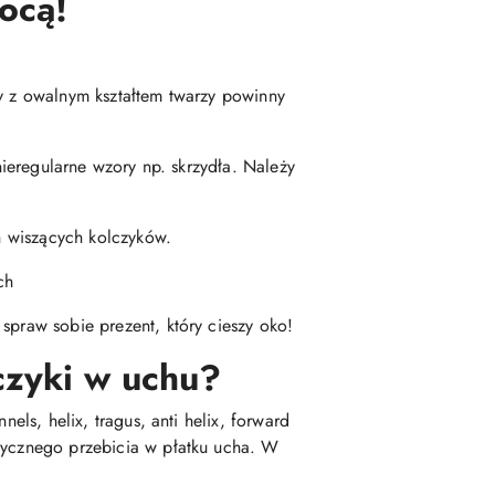
ocą!
by z owalnym kształtem twarzy powinny
nieregularne wzory np. skrzydła. Należy
ch wiszących kolczyków.
ch
spraw sobie prezent, który cieszy oko!
czyki w uchu?
els, helix, tragus, anti helix, forward
asycznego przebicia w płatku ucha. W