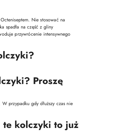
 Octeniseptem. Nie stosować na
a spadła na część z gliny
woduje przywrócenie intensywnego
olczyki?
lczyki? Proszę
ę. W przypadku gdy dłuższy czas nie
te kolczyki to już