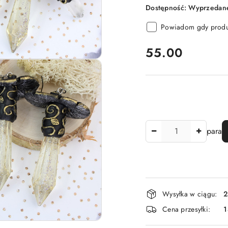
Dostępność:
Wyprzedane
Powiadom gdy produk
cena:
55.00
Ilość
para
Dostępność
Wysyłka w ciągu:
2
i
Cena przesyłki:
dostawa