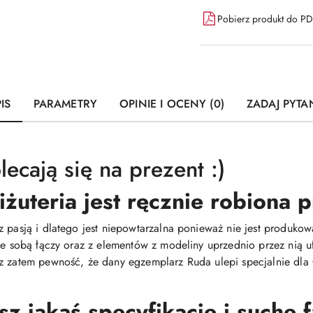
Pobierz produkt do P
IS
PARAMETRY
OPINIE I OCENY (0)
ZADAJ PYTA
ecają się na prezent :)
iżuteria jest ręcznie robiona
z pasją i dlatego jest niepowtarzalna ponieważ nie jest produ
 ze sobą łączy oraz z elementów z modeliny uprzednio przez nią
z zatem pewność, że dany egzemplarz Ruda ulepi specjalnie dla C
 jakąś specyfikacje i suche 