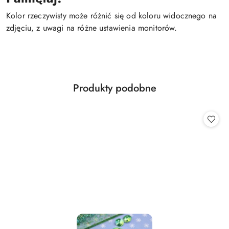
Kolor rzeczywisty może różnić się od koloru widocznego na
zdjęciu, z uwagi na różne ustawienia monitorów.
Produkty
Produkty podobne
Pomiń karuzelę produktów
o
statusie: