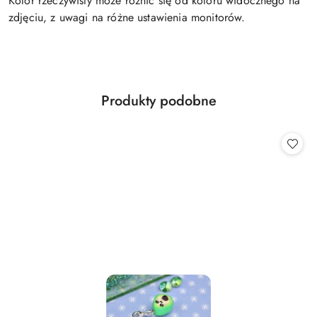
Kolor rzeczywisty może różnić się od koloru widocznego na
zdjęciu, z uwagi na różne ustawienia monitorów.
Produkty
Produkty podobne
Pomiń karuzelę produktów
o
statusie: