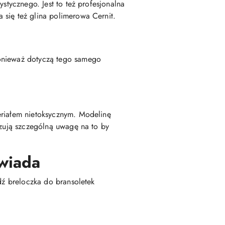
stycznego. Jest to też profesjonalna
 się też glina polimerowa Cernit.
ponieważ dotyczą tego samego
eriałem nietoksycznym. Modelinę
ązują szczególną uwagę na to by
wiada
dź breloczka do bransoletek