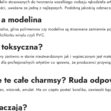
delin stosowanych do tworzenia wszelkiego rodzaju rękodzieła arty
ści, uważana za jedną z najlepszych. Podobną jakością odznacza
 a modelina
dzalna, glina polimerowa czy modelina są stosowane zamiennie 
chlorku winylu czyli PVC.
 toksyczna?
óry zarówno w stanie nieutwardzonym jak i wypieczonym jest mat
i dla profesjonalnych artystów co sprawia, że producenci przywi
e te całe charmsy? Ruda odpo
an, wisiorek, amulet. Ma on często postać koralika, zawieszki bą
aczają?