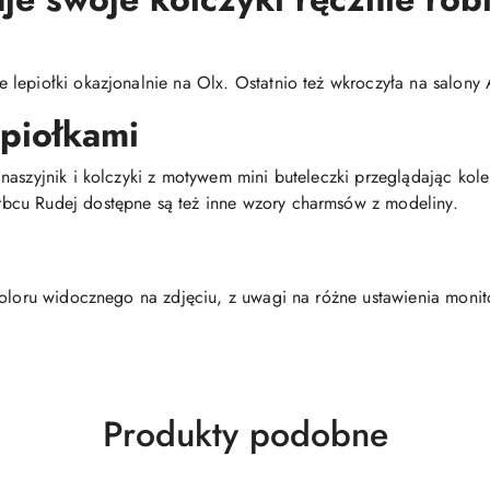
lepiołki okazjonalnie na Olx. Ostatnio też wkroczyła na salony A
epiołkami
aszyjnik i kolczyki z motywem mini buteleczki przeglądając kole
bcu Rudej dostępne są też inne wzory charmsów z modeliny.
koloru widocznego na zdjęciu, z uwagi na różne ustawienia moni
Produkty
Produkty podobne
o