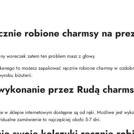
cznie robione charmsy na pre
ny woreczek zatem ten problem masz z głowy.
zukanego to możesz zapakować ręcznie robione charmsy w ozdobne
yrobu biżuterii.
 wykonanie przez Rudą char
je w sklepie internetowym dostępne są od ręki. Możliwe jest wy
idualne zamówienie to najczęściej około 5-7 dni.
e swoje kolczyki ręcznie robi