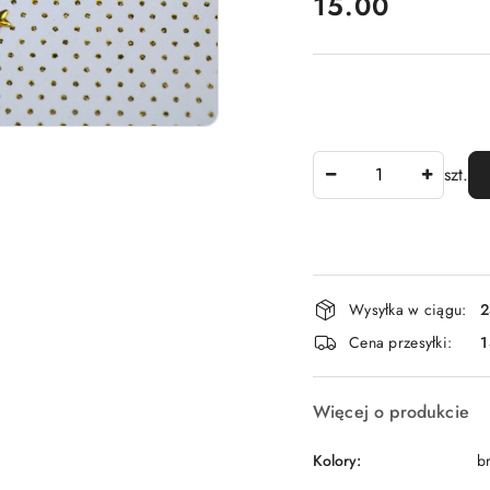
cena:
15.00
Ilość
szt.
Dostępność
Wysyłka w ciągu:
2
i
Cena przesyłki:
dostawa
Więcej o produkcie
Kolory:
b