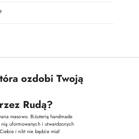
DF
która ozdobi Twoją
 przez Rudą?
kowana masowo. Biżuterię handmade
z nią uformowanych i utwardzonych
iebie i nikt nie będzie miał