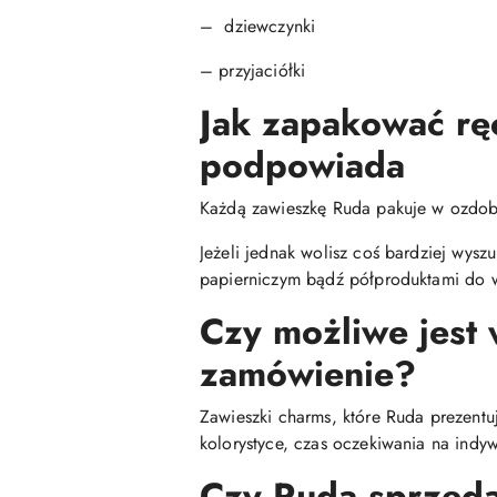
– dziewczynki
– przyjaciółki
Jak zapakować rę
podpowiada
Każdą zawieszkę Ruda pakuje w ozdob
Jeżeli jednak wolisz coś bardziej wys
papierniczym bądź półproduktami do w
Czy możliwe jest
zamówienie?
Zawieszki charms, które Ruda prezentu
kolorystyce, czas oczekiwania na indyw
Czy Ruda sprzedaj