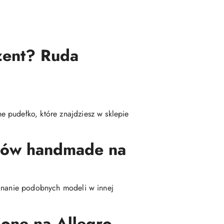
zent? Ruda
 pudełko, które znajdziesz w sklepie
msów handmade na
konanie podobnych modeli w innej
one na Allegro,