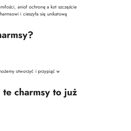
iłości, anioł ochronę a kot szczęście
harmsowi i cieszyła się unikatową
charmsy?
 możemy otworzyć i przypiąć w
 te charmsy to już