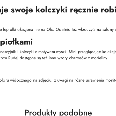
e swoje kolczyki ręcznie robi
lepiołki okazjonalnie na Olx. Ostatnio też wkroczyła na salony A
epiołkami
naszyjnik i kolczyki z motywem myszki Mini przeglądając kolekcje
bcu Rudej dostępne są też inne wzory charmsów z modeliny.
koloru widocznego na zdjęciu, z uwagi na różne ustawienia moni
Produkty
Produkty podobne