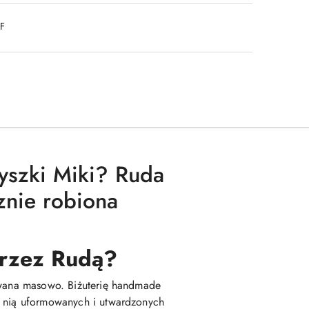
DF
Myszki Miki? Ruda
znie robiona
 przez Rudą?
kowana masowo. Biżuterię handmade
z nią uformowanych i utwardzonych