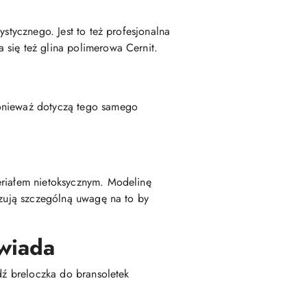
stycznego. Jest to też profesjonalna
 się też glina polimerowa Cernit.
ponieważ dotyczą tego samego
eriałem nietoksycznym. Modelinę
ązują szczególną uwagę na to by
wiada
dź breloczka do bransoletek