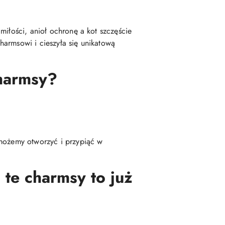
iłości, anioł ochronę a kot szczęście
harmsowi i cieszyła się unikatową
charmsy?
 możemy otworzyć i przypiąć w
 te charmsy to już