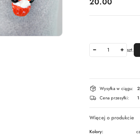
cena:
20.00
Ilość
szt.
Dostępność
Wysyłka w ciągu:
2
i
Cena przesyłki:
dostawa
Więcej o produkcie
Kolory:
c