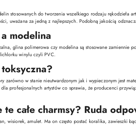
delin stosowanych do tworzenia wszelkiego rodzaju rękodzieła arty
ści, uważana za jedną z najlepszych. Podobną jakością odznacza
 a modelina
dzalna, glina polimerowa czy modelina są stosowane zamiennie 
chlorku winylu czyli PVC.
 toksyczna?
óry zarówno w stanie nieutwardzonym jak i wypieczonym jest mat
i dla profesjonalnych artystów co sprawia, że producenci przywi
e te całe charmsy? Ruda odpo
an, wisiorek, amulet. Ma on często postać koralika, zawieszki bą