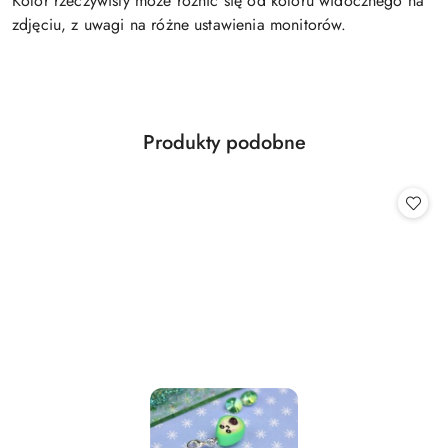
Kolor rzeczywisty może różnić się od koloru widocznego na
zdjęciu, z uwagi na różne ustawienia monitorów.
Produkty
Produkty podobne
Pomiń karuzelę produktów
o
statusie: